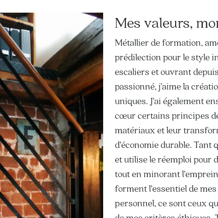
Mes valeurs, mo
Métallier de formation, amo
prédilection pour le style i
escaliers et ouvrant depui
passionné, j’aime la créati
uniques. J’ai également en
cœur certains principes de
matériaux et leur transform
d’économie durable. Tant q
et utilise le réemploi pour
tout en minorant l’empreint
forment l’essentiel de mes 
personnel, ce sont ceux q
de mes critères éthiques. T